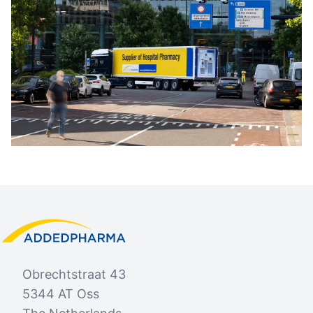
Footer
Added Pharma
Obrechtstraat 43
5344 AT Oss