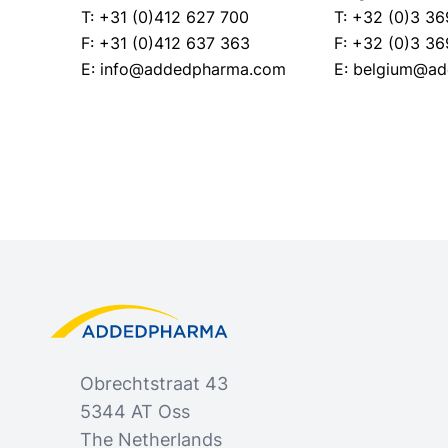
T: +31 (0)412 627 700
T: +32 (0)3 3
F: +31 (0)412 637 363
F: +32 (0)3 3
E: info@addedpharma.com
E: belgium@a
Footer
Added Pharma
Obrechtstraat 43
5344 AT Oss
The Netherlands