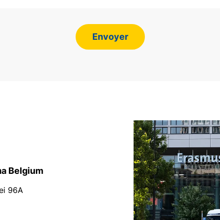
Envoyer
a Belgium
lei 96A